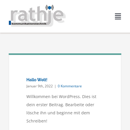
Zum
Inhalt
Navi
springen
umsc
Home
Leistungen
Downloads
Hallo Welt!
Januar 9th, 2022
|
0 Kommentare
Kontakt
Willkommen bei WordPress. Dies ist
dein erster Beitrag. Bearbeite oder
lösche ihn und beginne mit dem
Impressum
Schreiben!