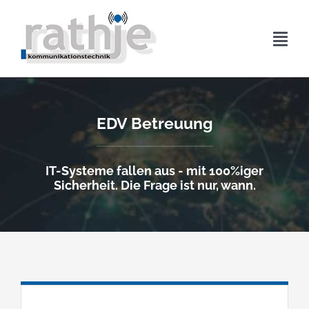
Zum
Inhalt
Navi
springen
umsc
Home
EDV Betreuung
Leistungen
IT-Systeme fallen aus - mit 100%iger
Downloads
Sicherheit. Die Frage ist nur, wann.
Kontakt
Impressum